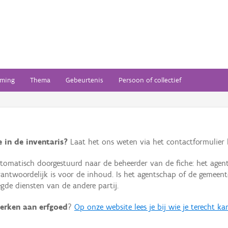
ming
Thema
Gebeurtenis
Persoon of collectief
 in de inventaris?
Laat het ons weten via het contactformulier h
omatisch doorgestuurd naar de beheerder van de fiche: het agen
verantwoordelijk is voor de inhoud. Is het agentschap of de geme
de diensten van de andere partij.
erken aan erfgoed
?
Op onze website lees je bij wie je terecht ka