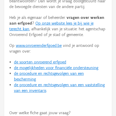
beantwoorden? Dan wordt je vraag doorgestuurd naar
Persoon of collectief
de bevoegde diensten van de andere partij.
Downloads
Heb je als eigenaar of beheerder
vragen over werken
aan erfgoed
?
Op onze website lees je bij wie je
Hergebruik
terecht kan
, afhankelijk van je situatie: het agentschap
Onroerend Erfgoed of je stad of gemeente.
Aanmelden
Op
www.onroerenderfgoed.be
vind je antwoord op
vragen over:
de soorten onroerend erfgoed
de mogelijkheden voor financiële ondersteuning
de procedure en rechtsgevolgen van een
bescherming
de procedure en rechtsgevolgen van een vaststelling
van een inventaris
Over welke fiche gaat jouw vraag?