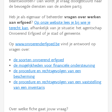
beantwoorden? Dan wordt je vraag doorgestuurd naar
Persoon of collectief
de bevoegde diensten van de andere partij.
Downloads
Heb je als eigenaar of beheerder
vragen over werken
aan erfgoed
?
Op onze website lees je bij wie je
Hergebruik
terecht kan
, afhankelijk van je situatie: het agentschap
Onroerend Erfgoed of je stad of gemeente.
Aanmelden
Op
www.onroerenderfgoed.be
vind je antwoord op
vragen over:
de soorten onroerend erfgoed
de mogelijkheden voor financiële ondersteuning
de procedure en rechtsgevolgen van een
bescherming
de procedure en rechtsgevolgen van een vaststelling
van een inventaris
Over welke fiche gaat jouw vraag?