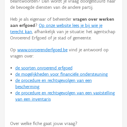
beantwoorden? Dan wordt je vraag doorgestuurd naar
Persoon of collectief
de bevoegde diensten van de andere partij.
Downloads
Heb je als eigenaar of beheerder
vragen over werken
aan erfgoed
?
Op onze website lees je bij wie je
Hergebruik
terecht kan
, afhankelijk van je situatie: het agentschap
Onroerend Erfgoed of je stad of gemeente.
Aanmelden
Op
www.onroerenderfgoed.be
vind je antwoord op
vragen over:
de soorten onroerend erfgoed
de mogelijkheden voor financiële ondersteuning
de procedure en rechtsgevolgen van een
bescherming
de procedure en rechtsgevolgen van een vaststelling
van een inventaris
Over welke fiche gaat jouw vraag?