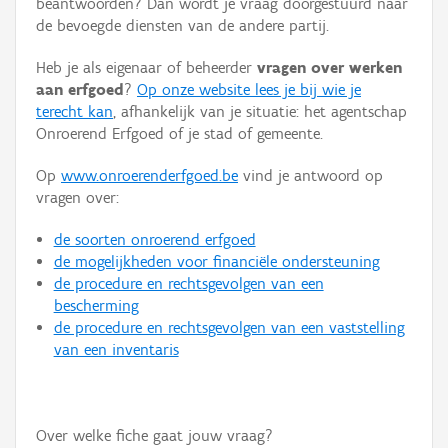
beantwoorden? Dan wordt je vraag doorgestuurd naar
Persoon of collectief
de bevoegde diensten van de andere partij.
Downloads
Heb je als eigenaar of beheerder
vragen over werken
aan erfgoed
?
Op onze website lees je bij wie je
Hergebruik
terecht kan
, afhankelijk van je situatie: het agentschap
Onroerend Erfgoed of je stad of gemeente.
Aanmelden
Op
www.onroerenderfgoed.be
vind je antwoord op
vragen over:
de soorten onroerend erfgoed
de mogelijkheden voor financiële ondersteuning
de procedure en rechtsgevolgen van een
bescherming
de procedure en rechtsgevolgen van een vaststelling
van een inventaris
Over welke fiche gaat jouw vraag?