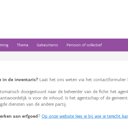
ming
Thema
Gebeurtenis
Persoon of collectief
 in de inventaris?
Laat het ons weten via het contactformulier h
omatisch doorgestuurd naar de beheerder van de fiche: het agen
verantwoordelijk is voor de inhoud. Is het agentschap of de geme
de diensten van de andere partij.
erken aan erfgoed
?
Op onze website lees je bij wie je terecht ka