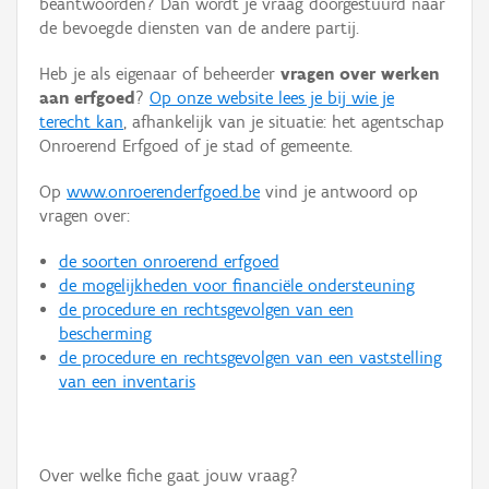
beantwoorden? Dan wordt je vraag doorgestuurd naar
Persoon of collectief
de bevoegde diensten van de andere partij.
Downloads
Heb je als eigenaar of beheerder
vragen over werken
aan erfgoed
?
Op onze website lees je bij wie je
Hergebruik
terecht kan
, afhankelijk van je situatie: het agentschap
Onroerend Erfgoed of je stad of gemeente.
Aanmelden
Op
www.onroerenderfgoed.be
vind je antwoord op
vragen over:
de soorten onroerend erfgoed
de mogelijkheden voor financiële ondersteuning
de procedure en rechtsgevolgen van een
bescherming
de procedure en rechtsgevolgen van een vaststelling
van een inventaris
Over welke fiche gaat jouw vraag?