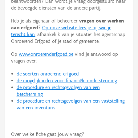
beantwoorden? Dan wordt je vraag doorgestuurd naar
Persoon of collectief
de bevoegde diensten van de andere partij.
Downloads
Heb je als eigenaar of beheerder
vragen over werken
aan erfgoed
?
Op onze website lees je bij wie je
Hergebruik
terecht kan
, afhankelijk van je situatie: het agentschap
Onroerend Erfgoed of je stad of gemeente.
Aanmelden
Op
www.onroerenderfgoed.be
vind je antwoord op
vragen over:
de soorten onroerend erfgoed
de mogelijkheden voor financiële ondersteuning
de procedure en rechtsgevolgen van een
bescherming
de procedure en rechtsgevolgen van een vaststelling
van een inventaris
Over welke fiche gaat jouw vraag?