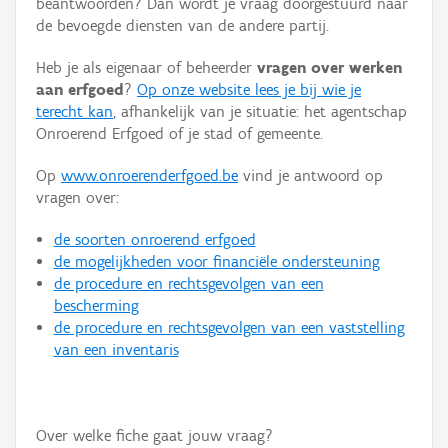
beantwoorden? Dan wordt je vraag doorgestuurd naar
Persoon of collectief
de bevoegde diensten van de andere partij.
Downloads
Heb je als eigenaar of beheerder
vragen over werken
aan erfgoed
?
Op onze website lees je bij wie je
Hergebruik
terecht kan
, afhankelijk van je situatie: het agentschap
Onroerend Erfgoed of je stad of gemeente.
Aanmelden
Op
www.onroerenderfgoed.be
vind je antwoord op
vragen over:
de soorten onroerend erfgoed
de mogelijkheden voor financiële ondersteuning
de procedure en rechtsgevolgen van een
bescherming
de procedure en rechtsgevolgen van een vaststelling
van een inventaris
Over welke fiche gaat jouw vraag?