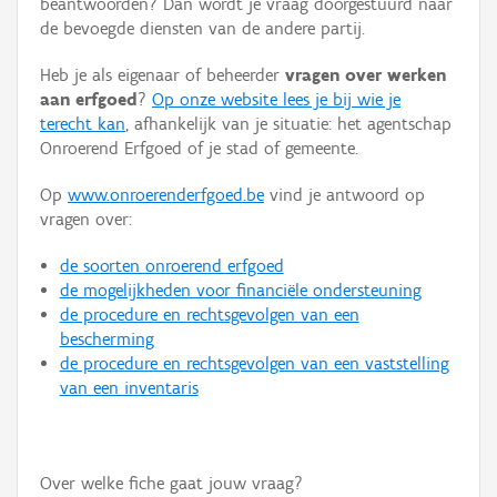
beantwoorden? Dan wordt je vraag doorgestuurd naar
Persoon of collectief
de bevoegde diensten van de andere partij.
Downloads
Heb je als eigenaar of beheerder
vragen over werken
aan erfgoed
?
Op onze website lees je bij wie je
Hergebruik
terecht kan
, afhankelijk van je situatie: het agentschap
Onroerend Erfgoed of je stad of gemeente.
Aanmelden
Op
www.onroerenderfgoed.be
vind je antwoord op
vragen over:
de soorten onroerend erfgoed
de mogelijkheden voor financiële ondersteuning
de procedure en rechtsgevolgen van een
bescherming
de procedure en rechtsgevolgen van een vaststelling
van een inventaris
Over welke fiche gaat jouw vraag?