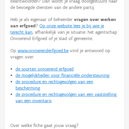
beantwoorden? Dan wordt je vraag doorgestuurd naar
Persoon of collectief
de bevoegde diensten van de andere partij.
Downloads
Heb je als eigenaar of beheerder
vragen over werken
aan erfgoed
?
Op onze website lees je bij wie je
Hergebruik
terecht kan
, afhankelijk van je situatie: het agentschap
Onroerend Erfgoed of je stad of gemeente.
Aanmelden
Op
www.onroerenderfgoed.be
vind je antwoord op
vragen over:
de soorten onroerend erfgoed
de mogelijkheden voor financiële ondersteuning
de procedure en rechtsgevolgen van een
bescherming
de procedure en rechtsgevolgen van een vaststelling
van een inventaris
Over welke fiche gaat jouw vraag?