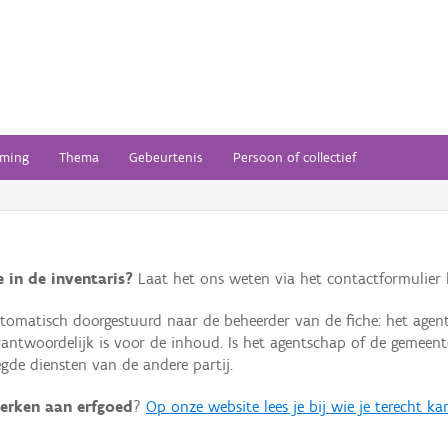
ming
Thema
Gebeurtenis
Persoon of collectief
 in de inventaris?
Laat het ons weten via het contactformulier h
omatisch doorgestuurd naar de beheerder van de fiche: het agen
verantwoordelijk is voor de inhoud. Is het agentschap of de geme
de diensten van de andere partij.
erken aan erfgoed
?
Op onze website lees je bij wie je terecht ka