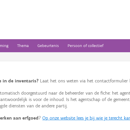
ming
Thema
Gebeurtenis
Persoon of collectief
 in de inventaris?
Laat het ons weten via het contactformulier h
omatisch doorgestuurd naar de beheerder van de fiche: het agen
verantwoordelijk is voor de inhoud. Is het agentschap of de geme
de diensten van de andere partij.
erken aan erfgoed
?
Op onze website lees je bij wie je terecht ka