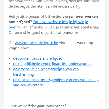
beantwoorden? Dan wordt je vraag doorgestuurd naar
Persoon of collectief
de bevoegde diensten van de andere partij.
Downloads
Heb je als eigenaar of beheerder
vragen over werken
aan erfgoed
?
Op onze website lees je bij wie je
Hergebruik
terecht kan
, afhankelijk van je situatie: het agentschap
Onroerend Erfgoed of je stad of gemeente.
Aanmelden
Op
www.onroerenderfgoed.be
vind je antwoord op
vragen over:
de soorten onroerend erfgoed
de mogelijkheden voor financiële ondersteuning
de procedure en rechtsgevolgen van een
bescherming
de procedure en rechtsgevolgen van een vaststelling
van een inventaris
Over welke fiche gaat jouw vraag?