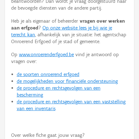
beantwoorden? Dan wordt je vraag doorgestuurd naar
Persoon of collectief
de bevoegde diensten van de andere partij.
Downloads
Heb je als eigenaar of beheerder
vragen over werken
aan erfgoed
?
Op onze website lees je bij wie je
Hergebruik
terecht kan
, afhankelijk van je situatie: het agentschap
Onroerend Erfgoed of je stad of gemeente.
Aanmelden
Op
www.onroerenderfgoed.be
vind je antwoord op
vragen over:
de soorten onroerend erfgoed
de mogelijkheden voor financiële ondersteuning
de procedure en rechtsgevolgen van een
bescherming
de procedure en rechtsgevolgen van een vaststelling
van een inventaris
Over welke fiche gaat jouw vraag?