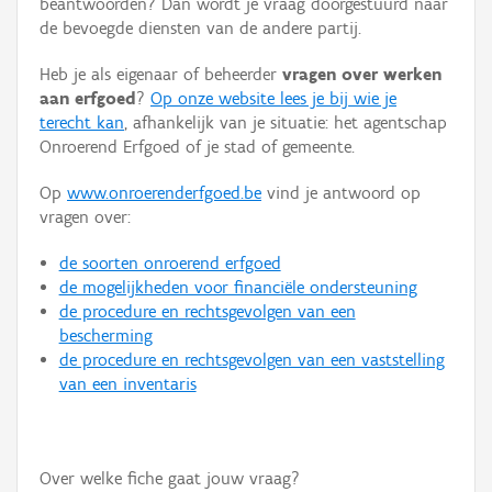
beantwoorden? Dan wordt je vraag doorgestuurd naar
Persoon of collectief
de bevoegde diensten van de andere partij.
Downloads
Heb je als eigenaar of beheerder
vragen over werken
aan erfgoed
?
Op onze website lees je bij wie je
Hergebruik
terecht kan
, afhankelijk van je situatie: het agentschap
Onroerend Erfgoed of je stad of gemeente.
Aanmelden
Op
www.onroerenderfgoed.be
vind je antwoord op
vragen over:
de soorten onroerend erfgoed
de mogelijkheden voor financiële ondersteuning
de procedure en rechtsgevolgen van een
bescherming
de procedure en rechtsgevolgen van een vaststelling
van een inventaris
Over welke fiche gaat jouw vraag?