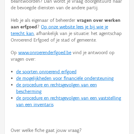
beantwoorden? Dan wordt je vraag doorgestuurd naar
Persoon of collectief
de bevoegde diensten van de andere partij.
Downloads
Heb je als eigenaar of beheerder
vragen over werken
aan erfgoed
?
Op onze website lees je bij wie je
Hergebruik
terecht kan
, afhankelijk van je situatie: het agentschap
Onroerend Erfgoed of je stad of gemeente.
Aanmelden
Op
www.onroerenderfgoed.be
vind je antwoord op
vragen over:
de soorten onroerend erfgoed
de mogelijkheden voor financiële ondersteuning
de procedure en rechtsgevolgen van een
bescherming
de procedure en rechtsgevolgen van een vaststelling
van een inventaris
Over welke fiche gaat jouw vraag?