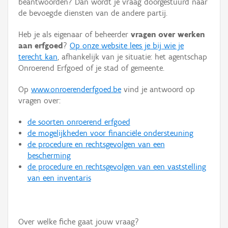
beantwoorden? Dan wordt je vraag doorgestuurd naar
Persoon of collectief
de bevoegde diensten van de andere partij.
Downloads
Heb je als eigenaar of beheerder
vragen over werken
aan erfgoed
?
Op onze website lees je bij wie je
Hergebruik
terecht kan
, afhankelijk van je situatie: het agentschap
Onroerend Erfgoed of je stad of gemeente.
Aanmelden
Op
www.onroerenderfgoed.be
vind je antwoord op
vragen over:
de soorten onroerend erfgoed
de mogelijkheden voor financiële ondersteuning
de procedure en rechtsgevolgen van een
bescherming
de procedure en rechtsgevolgen van een vaststelling
van een inventaris
Over welke fiche gaat jouw vraag?