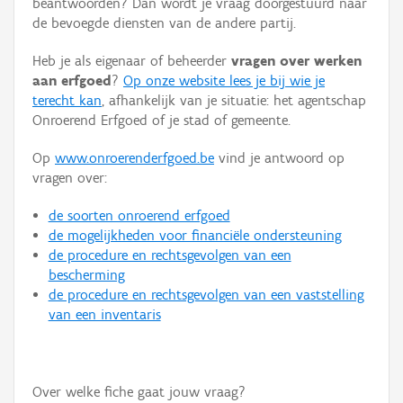
beantwoorden? Dan wordt je vraag doorgestuurd naar
Persoon of collectief
de bevoegde diensten van de andere partij.
Downloads
Heb je als eigenaar of beheerder
vragen over werken
aan erfgoed
?
Op onze website lees je bij wie je
Hergebruik
terecht kan
, afhankelijk van je situatie: het agentschap
Onroerend Erfgoed of je stad of gemeente.
Aanmelden
Op
www.onroerenderfgoed.be
vind je antwoord op
vragen over:
de soorten onroerend erfgoed
de mogelijkheden voor financiële ondersteuning
de procedure en rechtsgevolgen van een
bescherming
de procedure en rechtsgevolgen van een vaststelling
van een inventaris
Over welke fiche gaat jouw vraag?