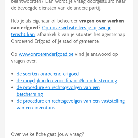
beantwoorden? Dan wordt je vraag doorgestuurd naar
Persoon of collectief
de bevoegde diensten van de andere partij.
Downloads
Heb je als eigenaar of beheerder
vragen over werken
aan erfgoed
?
Op onze website lees je bij wie je
Hergebruik
terecht kan
, afhankelijk van je situatie: het agentschap
Onroerend Erfgoed of je stad of gemeente.
Aanmelden
Op
www.onroerenderfgoed.be
vind je antwoord op
vragen over:
de soorten onroerend erfgoed
de mogelijkheden voor financiële ondersteuning
de procedure en rechtsgevolgen van een
bescherming
de procedure en rechtsgevolgen van een vaststelling
van een inventaris
Over welke fiche gaat jouw vraag?