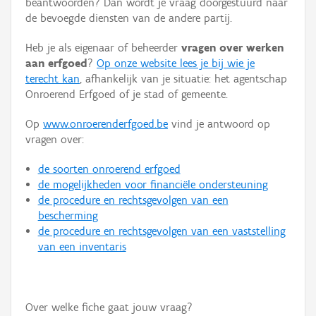
beantwoorden? Dan wordt je vraag doorgestuurd naar
Persoon of collectief
de bevoegde diensten van de andere partij.
Downloads
Heb je als eigenaar of beheerder
vragen over werken
aan erfgoed
?
Op onze website lees je bij wie je
Hergebruik
terecht kan
, afhankelijk van je situatie: het agentschap
Onroerend Erfgoed of je stad of gemeente.
Aanmelden
Op
www.onroerenderfgoed.be
vind je antwoord op
vragen over:
de soorten onroerend erfgoed
de mogelijkheden voor financiële ondersteuning
de procedure en rechtsgevolgen van een
bescherming
de procedure en rechtsgevolgen van een vaststelling
van een inventaris
Over welke fiche gaat jouw vraag?