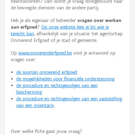
beantwoorden? Dan wordt je vraag doorgestuurd naar
Persoon of collectief
de bevoegde diensten van de andere partij.
Downloads
Heb je als eigenaar of beheerder
vragen over werken
aan erfgoed
?
Op onze website lees je bij wie je
Hergebruik
terecht kan
, afhankelijk van je situatie: het agentschap
Onroerend Erfgoed of je stad of gemeente.
Aanmelden
Op
www.onroerenderfgoed.be
vind je antwoord op
vragen over:
de soorten onroerend erfgoed
de mogelijkheden voor financiële ondersteuning
de procedure en rechtsgevolgen van een
bescherming
de procedure en rechtsgevolgen van een vaststelling
van een inventaris
Over welke fiche gaat jouw vraag?