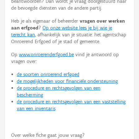
beantwoorden? Dan wordt je vraag doorgestuurd naar
Persoon of collectief
de bevoegde diensten van de andere partij.
Downloads
Heb je als eigenaar of beheerder
vragen over werken
aan erfgoed
?
Op onze website lees je bij wie je
Hergebruik
terecht kan
, afhankelijk van je situatie: het agentschap
Onroerend Erfgoed of je stad of gemeente.
Aanmelden
Op
www.onroerenderfgoed.be
vind je antwoord op
vragen over:
de soorten onroerend erfgoed
de mogelijkheden voor financiële ondersteuning
de procedure en rechtsgevolgen van een
bescherming
de procedure en rechtsgevolgen van een vaststelling
van een inventaris
Over welke fiche gaat jouw vraag?