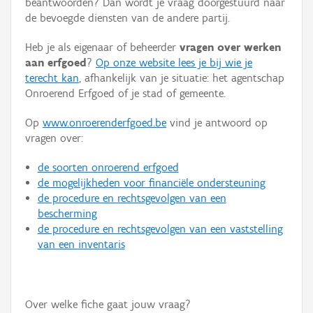
beantwoorden? Dan wordt je vraag doorgestuurd naar
Persoon of collectief
de bevoegde diensten van de andere partij.
Downloads
Heb je als eigenaar of beheerder
vragen over werken
aan erfgoed
?
Op onze website lees je bij wie je
Hergebruik
terecht kan
, afhankelijk van je situatie: het agentschap
Onroerend Erfgoed of je stad of gemeente.
Aanmelden
Op
www.onroerenderfgoed.be
vind je antwoord op
vragen over:
de soorten onroerend erfgoed
de mogelijkheden voor financiële ondersteuning
de procedure en rechtsgevolgen van een
bescherming
de procedure en rechtsgevolgen van een vaststelling
van een inventaris
Over welke fiche gaat jouw vraag?