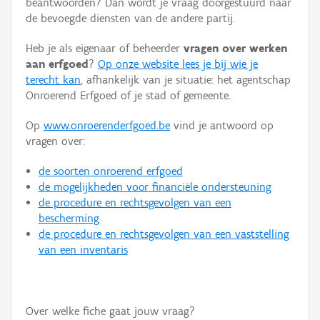
beantwoorden? Dan wordt je vraag doorgestuurd naar
Persoon of collectief
de bevoegde diensten van de andere partij.
Downloads
Heb je als eigenaar of beheerder
vragen over werken
aan erfgoed
?
Op onze website lees je bij wie je
Hergebruik
terecht kan
, afhankelijk van je situatie: het agentschap
Onroerend Erfgoed of je stad of gemeente.
Aanmelden
Op
www.onroerenderfgoed.be
vind je antwoord op
vragen over:
de soorten onroerend erfgoed
de mogelijkheden voor financiële ondersteuning
de procedure en rechtsgevolgen van een
bescherming
de procedure en rechtsgevolgen van een vaststelling
van een inventaris
Over welke fiche gaat jouw vraag?