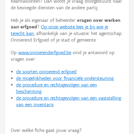
beantwoorden? Dan wordt je vraag doorgestuurd naar
Persoon of collectief
de bevoegde diensten van de andere partij.
Downloads
Heb je als eigenaar of beheerder
vragen over werken
aan erfgoed
?
Op onze website lees je bij wie je
Hergebruik
terecht kan
, afhankelijk van je situatie: het agentschap
Onroerend Erfgoed of je stad of gemeente.
Aanmelden
Op
www.onroerenderfgoed.be
vind je antwoord op
vragen over:
de soorten onroerend erfgoed
de mogelijkheden voor financiële ondersteuning
de procedure en rechtsgevolgen van een
bescherming
de procedure en rechtsgevolgen van een vaststelling
van een inventaris
Over welke fiche gaat jouw vraag?