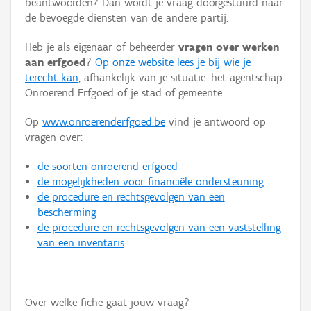
beantwoorden? Dan wordt je vraag doorgestuurd naar
Persoon of collectief
de bevoegde diensten van de andere partij.
Downloads
Heb je als eigenaar of beheerder
vragen over werken
aan erfgoed
?
Op onze website lees je bij wie je
Hergebruik
terecht kan
, afhankelijk van je situatie: het agentschap
Onroerend Erfgoed of je stad of gemeente.
Aanmelden
Op
www.onroerenderfgoed.be
vind je antwoord op
vragen over:
de soorten onroerend erfgoed
de mogelijkheden voor financiële ondersteuning
de procedure en rechtsgevolgen van een
bescherming
de procedure en rechtsgevolgen van een vaststelling
van een inventaris
Over welke fiche gaat jouw vraag?