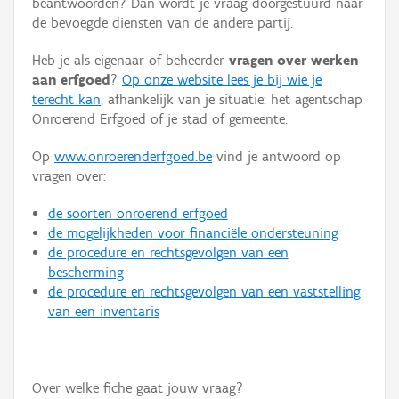
beantwoorden? Dan wordt je vraag doorgestuurd naar
Persoon of collectief
de bevoegde diensten van de andere partij.
Downloads
Heb je als eigenaar of beheerder
vragen over werken
aan erfgoed
?
Op onze website lees je bij wie je
Hergebruik
terecht kan
, afhankelijk van je situatie: het agentschap
Onroerend Erfgoed of je stad of gemeente.
Aanmelden
Op
www.onroerenderfgoed.be
vind je antwoord op
vragen over:
de soorten onroerend erfgoed
de mogelijkheden voor financiële ondersteuning
de procedure en rechtsgevolgen van een
bescherming
de procedure en rechtsgevolgen van een vaststelling
van een inventaris
Over welke fiche gaat jouw vraag?