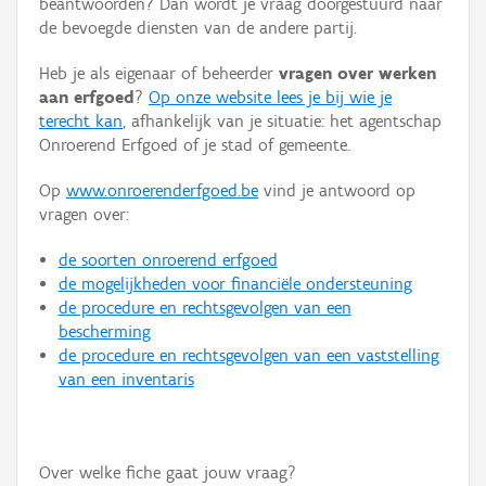
beantwoorden? Dan wordt je vraag doorgestuurd naar
Persoon of collectief
de bevoegde diensten van de andere partij.
Downloads
Heb je als eigenaar of beheerder
vragen over werken
aan erfgoed
?
Op onze website lees je bij wie je
Hergebruik
terecht kan
, afhankelijk van je situatie: het agentschap
Onroerend Erfgoed of je stad of gemeente.
Aanmelden
Op
www.onroerenderfgoed.be
vind je antwoord op
vragen over:
de soorten onroerend erfgoed
de mogelijkheden voor financiële ondersteuning
de procedure en rechtsgevolgen van een
bescherming
de procedure en rechtsgevolgen van een vaststelling
van een inventaris
Over welke fiche gaat jouw vraag?