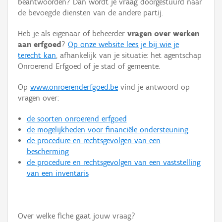
beantwoorden? Dan wordt je vraag doorgestuurd naar
Persoon of collectief
de bevoegde diensten van de andere partij.
Downloads
Heb je als eigenaar of beheerder
vragen over werken
aan erfgoed
?
Op onze website lees je bij wie je
Hergebruik
terecht kan
, afhankelijk van je situatie: het agentschap
Onroerend Erfgoed of je stad of gemeente.
Aanmelden
Op
www.onroerenderfgoed.be
vind je antwoord op
vragen over:
de soorten onroerend erfgoed
de mogelijkheden voor financiële ondersteuning
de procedure en rechtsgevolgen van een
bescherming
de procedure en rechtsgevolgen van een vaststelling
van een inventaris
Over welke fiche gaat jouw vraag?