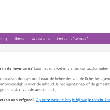
ming
Thema
Gebeurtenis
Persoon of collectief
 in de inventaris?
Laat het ons weten via het contactformulier h
omatisch doorgestuurd naar de beheerder van de fiche: het agen
verantwoordelijk is voor de inhoud. Is het agentschap of de geme
de diensten van de andere partij.
erken aan erfgoed
?
Op onze website lees je bij wie je terecht ka