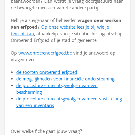
beantwoorden? Dan wordt je vraag doorgestuurd naar
Persoon of collectief
de bevoegde diensten van de andere partij.
Downloads
Heb je als eigenaar of beheerder
vragen over werken
aan erfgoed
?
Op onze website lees je bij wie je
Hergebruik
terecht kan
, afhankelijk van je situatie: het agentschap
Onroerend Erfgoed of je stad of gemeente.
Aanmelden
Op
www.onroerenderfgoed.be
vind je antwoord op
vragen over:
de soorten onroerend erfgoed
de mogelijkheden voor financiële ondersteuning
de procedure en rechtsgevolgen van een
bescherming
de procedure en rechtsgevolgen van een vaststelling
van een inventaris
Over welke fiche gaat jouw vraag?