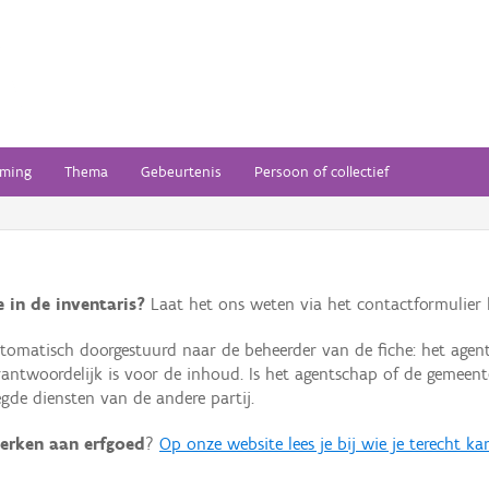
ming
Thema
Gebeurtenis
Persoon of collectief
 in de inventaris?
Laat het ons weten via het contactformulier h
omatisch doorgestuurd naar de beheerder van de fiche: het agen
verantwoordelijk is voor de inhoud. Is het agentschap of de geme
de diensten van de andere partij.
erken aan erfgoed
?
Op onze website lees je bij wie je terecht ka