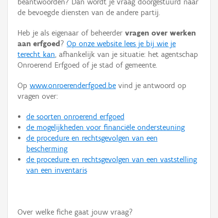
beantwoorden? Dan wordt je vraag doorgestuurd naar
Persoon of collectief
de bevoegde diensten van de andere partij.
Downloads
Heb je als eigenaar of beheerder
vragen over werken
aan erfgoed
?
Op onze website lees je bij wie je
Hergebruik
terecht kan
, afhankelijk van je situatie: het agentschap
Onroerend Erfgoed of je stad of gemeente.
Aanmelden
Op
www.onroerenderfgoed.be
vind je antwoord op
vragen over:
de soorten onroerend erfgoed
de mogelijkheden voor financiële ondersteuning
de procedure en rechtsgevolgen van een
bescherming
de procedure en rechtsgevolgen van een vaststelling
van een inventaris
Over welke fiche gaat jouw vraag?