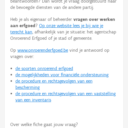
beantwoorden? Dan wordt je vraag doorgestuurd naar
Persoon of collectief
de bevoegde diensten van de andere partij.
Downloads
Heb je als eigenaar of beheerder
vragen over werken
aan erfgoed
?
Op onze website lees je bij wie je
Hergebruik
terecht kan
, afhankelijk van je situatie: het agentschap
Onroerend Erfgoed of je stad of gemeente.
Aanmelden
Op
www.onroerenderfgoed.be
vind je antwoord op
vragen over:
de soorten onroerend erfgoed
de mogelijkheden voor financiële ondersteuning
de procedure en rechtsgevolgen van een
bescherming
de procedure en rechtsgevolgen van een vaststelling
van een inventaris
Over welke fiche gaat jouw vraag?