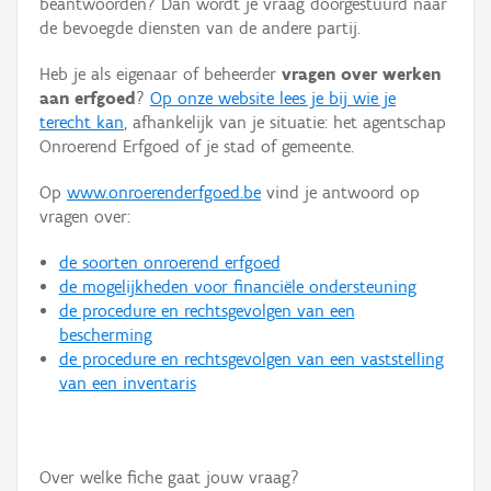
beantwoorden? Dan wordt je vraag doorgestuurd naar
Persoon of collectief
de bevoegde diensten van de andere partij.
Downloads
Heb je als eigenaar of beheerder
vragen over werken
aan erfgoed
?
Op onze website lees je bij wie je
Hergebruik
terecht kan
, afhankelijk van je situatie: het agentschap
Onroerend Erfgoed of je stad of gemeente.
Aanmelden
Op
www.onroerenderfgoed.be
vind je antwoord op
vragen over:
de soorten onroerend erfgoed
de mogelijkheden voor financiële ondersteuning
de procedure en rechtsgevolgen van een
bescherming
de procedure en rechtsgevolgen van een vaststelling
van een inventaris
Over welke fiche gaat jouw vraag?