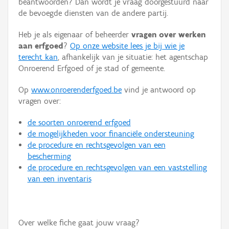
beantwoorden? Dan wordt je vraag doorgestuurd naar
Persoon of collectief
de bevoegde diensten van de andere partij.
Downloads
Heb je als eigenaar of beheerder
vragen over werken
aan erfgoed
?
Op onze website lees je bij wie je
Hergebruik
terecht kan
, afhankelijk van je situatie: het agentschap
Onroerend Erfgoed of je stad of gemeente.
Aanmelden
Op
www.onroerenderfgoed.be
vind je antwoord op
vragen over:
de soorten onroerend erfgoed
de mogelijkheden voor financiële ondersteuning
de procedure en rechtsgevolgen van een
bescherming
de procedure en rechtsgevolgen van een vaststelling
van een inventaris
Over welke fiche gaat jouw vraag?