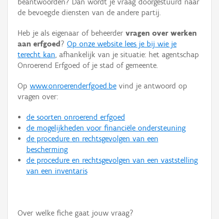
beantwoorden? Dan wordt je vraag doorgestuurd naar
Persoon of collectief
de bevoegde diensten van de andere partij.
Downloads
Heb je als eigenaar of beheerder
vragen over werken
aan erfgoed
?
Op onze website lees je bij wie je
Hergebruik
terecht kan
, afhankelijk van je situatie: het agentschap
Onroerend Erfgoed of je stad of gemeente.
Aanmelden
Op
www.onroerenderfgoed.be
vind je antwoord op
vragen over:
de soorten onroerend erfgoed
de mogelijkheden voor financiële ondersteuning
de procedure en rechtsgevolgen van een
bescherming
de procedure en rechtsgevolgen van een vaststelling
van een inventaris
Over welke fiche gaat jouw vraag?