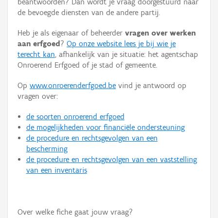
beantwoorden? Dan wordt je vraag doorgestuurd naar
Persoon of collectief
de bevoegde diensten van de andere partij.
Downloads
Heb je als eigenaar of beheerder
vragen over werken
aan erfgoed
?
Op onze website lees je bij wie je
Hergebruik
terecht kan
, afhankelijk van je situatie: het agentschap
Onroerend Erfgoed of je stad of gemeente.
Aanmelden
Op
www.onroerenderfgoed.be
vind je antwoord op
vragen over:
de soorten onroerend erfgoed
de mogelijkheden voor financiële ondersteuning
de procedure en rechtsgevolgen van een
bescherming
de procedure en rechtsgevolgen van een vaststelling
van een inventaris
Over welke fiche gaat jouw vraag?