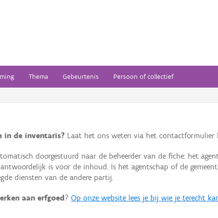
ming
Thema
Gebeurtenis
Persoon of collectief
 in de inventaris?
Laat het ons weten via het contactformulier h
omatisch doorgestuurd naar de beheerder van de fiche: het agen
verantwoordelijk is voor de inhoud. Is het agentschap of de geme
de diensten van de andere partij.
erken aan erfgoed
?
Op onze website lees je bij wie je terecht ka