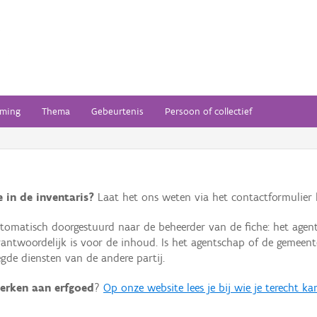
ming
Thema
Gebeurtenis
Persoon of collectief
 in de inventaris?
Laat het ons weten via het contactformulier h
omatisch doorgestuurd naar de beheerder van de fiche: het agen
verantwoordelijk is voor de inhoud. Is het agentschap of de geme
de diensten van de andere partij.
erken aan erfgoed
?
Op onze website lees je bij wie je terecht ka