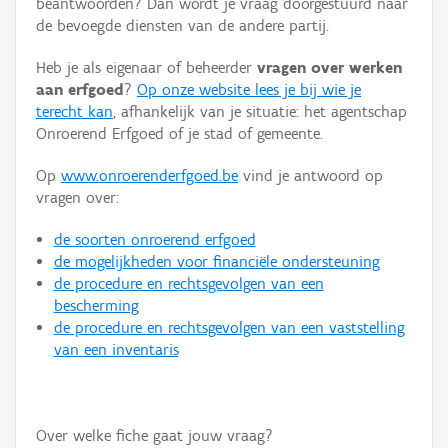
beantwoorden? Dan wordt je vraag doorgestuurd naar
Persoon of collectief
de bevoegde diensten van de andere partij.
Downloads
Heb je als eigenaar of beheerder
vragen over werken
aan erfgoed
?
Op onze website lees je bij wie je
Hergebruik
terecht kan
, afhankelijk van je situatie: het agentschap
Onroerend Erfgoed of je stad of gemeente.
Aanmelden
Op
www.onroerenderfgoed.be
vind je antwoord op
vragen over:
de soorten onroerend erfgoed
de mogelijkheden voor financiële ondersteuning
de procedure en rechtsgevolgen van een
bescherming
de procedure en rechtsgevolgen van een vaststelling
van een inventaris
Over welke fiche gaat jouw vraag?