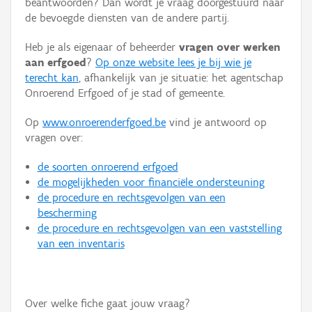
beantwoorden? Dan wordt je vraag doorgestuurd naar
Persoon of collectief
de bevoegde diensten van de andere partij.
Downloads
Heb je als eigenaar of beheerder
vragen over werken
aan erfgoed
?
Op onze website lees je bij wie je
Hergebruik
terecht kan
, afhankelijk van je situatie: het agentschap
Onroerend Erfgoed of je stad of gemeente.
Aanmelden
Op
www.onroerenderfgoed.be
vind je antwoord op
vragen over:
de soorten onroerend erfgoed
de mogelijkheden voor financiële ondersteuning
de procedure en rechtsgevolgen van een
bescherming
de procedure en rechtsgevolgen van een vaststelling
van een inventaris
Over welke fiche gaat jouw vraag?