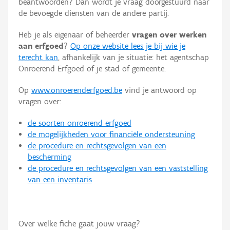
beantwoorden? Dan wordt je vraag doorgestuurd naar
Persoon of collectief
de bevoegde diensten van de andere partij.
Downloads
Heb je als eigenaar of beheerder
vragen over werken
aan erfgoed
?
Op onze website lees je bij wie je
Hergebruik
terecht kan
, afhankelijk van je situatie: het agentschap
Onroerend Erfgoed of je stad of gemeente.
Aanmelden
Op
www.onroerenderfgoed.be
vind je antwoord op
vragen over:
de soorten onroerend erfgoed
de mogelijkheden voor financiële ondersteuning
de procedure en rechtsgevolgen van een
bescherming
de procedure en rechtsgevolgen van een vaststelling
van een inventaris
Over welke fiche gaat jouw vraag?