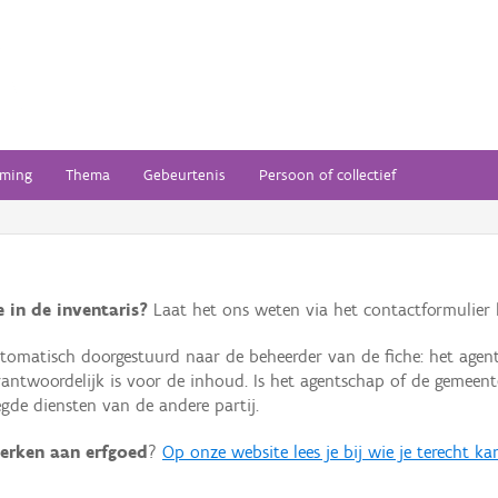
ming
Thema
Gebeurtenis
Persoon of collectief
 in de inventaris?
Laat het ons weten via het contactformulier h
omatisch doorgestuurd naar de beheerder van de fiche: het agen
verantwoordelijk is voor de inhoud. Is het agentschap of de geme
de diensten van de andere partij.
erken aan erfgoed
?
Op onze website lees je bij wie je terecht ka