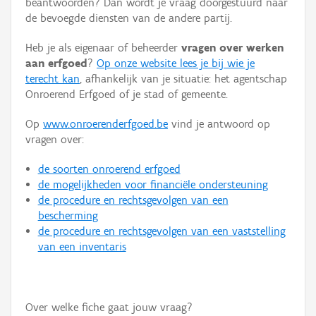
beantwoorden? Dan wordt je vraag doorgestuurd naar
Persoon of collectief
de bevoegde diensten van de andere partij.
Downloads
Heb je als eigenaar of beheerder
vragen over werken
aan erfgoed
?
Op onze website lees je bij wie je
Hergebruik
terecht kan
, afhankelijk van je situatie: het agentschap
Onroerend Erfgoed of je stad of gemeente.
Aanmelden
Op
www.onroerenderfgoed.be
vind je antwoord op
vragen over:
de soorten onroerend erfgoed
de mogelijkheden voor financiële ondersteuning
de procedure en rechtsgevolgen van een
bescherming
de procedure en rechtsgevolgen van een vaststelling
van een inventaris
Over welke fiche gaat jouw vraag?