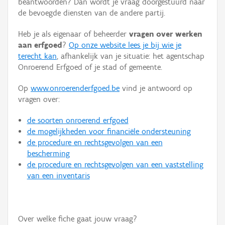
beantwoorden? Dan wordt je vraag doorgestuurd naar
Persoon of collectief
de bevoegde diensten van de andere partij.
Downloads
Heb je als eigenaar of beheerder
vragen over werken
aan erfgoed
?
Op onze website lees je bij wie je
Hergebruik
terecht kan
, afhankelijk van je situatie: het agentschap
Onroerend Erfgoed of je stad of gemeente.
Aanmelden
Op
www.onroerenderfgoed.be
vind je antwoord op
vragen over:
de soorten onroerend erfgoed
de mogelijkheden voor financiële ondersteuning
de procedure en rechtsgevolgen van een
bescherming
de procedure en rechtsgevolgen van een vaststelling
van een inventaris
Over welke fiche gaat jouw vraag?