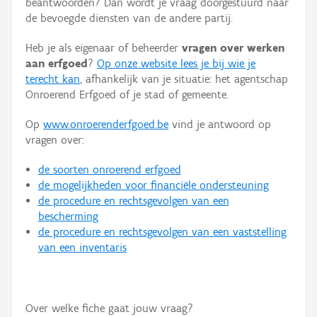
beantwoorden? Dan wordt je vraag doorgestuurd naar
Persoon of collectief
de bevoegde diensten van de andere partij.
Downloads
Heb je als eigenaar of beheerder
vragen over werken
aan erfgoed
?
Op onze website lees je bij wie je
Hergebruik
terecht kan
, afhankelijk van je situatie: het agentschap
Onroerend Erfgoed of je stad of gemeente.
Aanmelden
Op
www.onroerenderfgoed.be
vind je antwoord op
vragen over:
de soorten onroerend erfgoed
de mogelijkheden voor financiële ondersteuning
de procedure en rechtsgevolgen van een
bescherming
de procedure en rechtsgevolgen van een vaststelling
van een inventaris
Over welke fiche gaat jouw vraag?