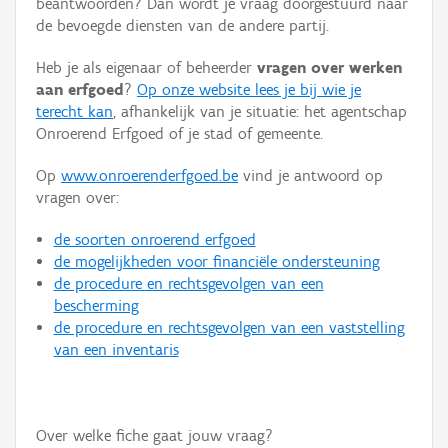
beantwoorden? Dan wordt je vraag doorgestuurd naar
Persoon of collectief
de bevoegde diensten van de andere partij.
Downloads
Heb je als eigenaar of beheerder
vragen over werken
aan erfgoed
?
Op onze website lees je bij wie je
Hergebruik
terecht kan
, afhankelijk van je situatie: het agentschap
Onroerend Erfgoed of je stad of gemeente.
Aanmelden
Op
www.onroerenderfgoed.be
vind je antwoord op
vragen over:
de soorten onroerend erfgoed
de mogelijkheden voor financiële ondersteuning
de procedure en rechtsgevolgen van een
bescherming
de procedure en rechtsgevolgen van een vaststelling
van een inventaris
Over welke fiche gaat jouw vraag?