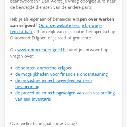
beantwoorden? Dan wordt je vraag doorgestuurd naar
Persoon of collectief
de bevoegde diensten van de andere partij.
Downloads
Heb je als eigenaar of beheerder
vragen over werken
aan erfgoed
?
Op onze website lees je bij wie je
Hergebruik
terecht kan
, afhankelijk van je situatie: het agentschap
Onroerend Erfgoed of je stad of gemeente.
Aanmelden
Op
www.onroerenderfgoed.be
vind je antwoord op
vragen over:
de soorten onroerend erfgoed
de mogelijkheden voor financiële ondersteuning
de procedure en rechtsgevolgen van een
bescherming
de procedure en rechtsgevolgen van een vaststelling
van een inventaris
Over welke fiche gaat jouw vraag?